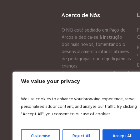
Acerca de Nós
O NIB está sediado em Paço de
P
Arcos e dedica-se à instrução
O
dos mais novos, fomentando o
R
desenvolvimento infantil através
c
de pedagogias que dignifiquem as
E
crianças.
Acolhe crianças entre os 0 e os 6
P
anos tendo uma creche e um
We value your privacy
jardim de infância.
We use cookies to enhance your browsing experience, serve
personalised ads or content, and analyse our traffic. By clicking
"Accept All", you consent to our use of cookies.
Customise
Reject All
Accept All