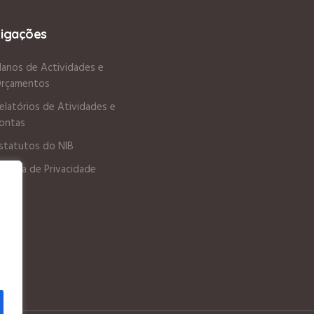
Ligações
lanos de Actividades e
rçamentos
elatórios de Atividades e
ontas
statutos do NIB
olítica de Privacidade