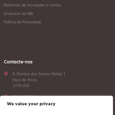
Relatórios de Atividades e contas
Estatutos do NIB
Política de Privacidade
Contacte-nos
R. Dionísio dos Santos Matias 1
Paço de Arcos
2770-050
214 460 570
We value your privacy
geral@nibpacodearcos.com