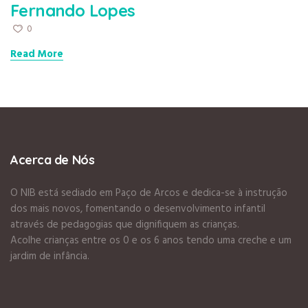
Fernando Lopes
0
Read More
Acerca de Nós
O NIB está sediado em Paço de Arcos e dedica-se à instrução
dos mais novos, fomentando o desenvolvimento infantil
através de pedagogias que dignifiquem as crianças.
Acolhe crianças entre os 0 e os 6 anos tendo uma creche e um
jardim de infância.