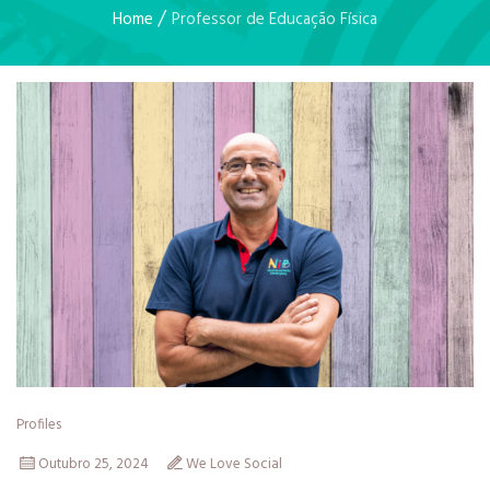
/
Home
Professor de Educação Física
Profiles
Outubro 25, 2024
We Love Social