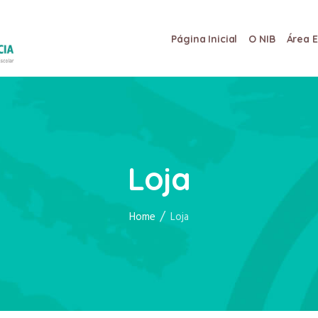
Página Inicial
O NIB
Área 
Loja
/
Home
Loja