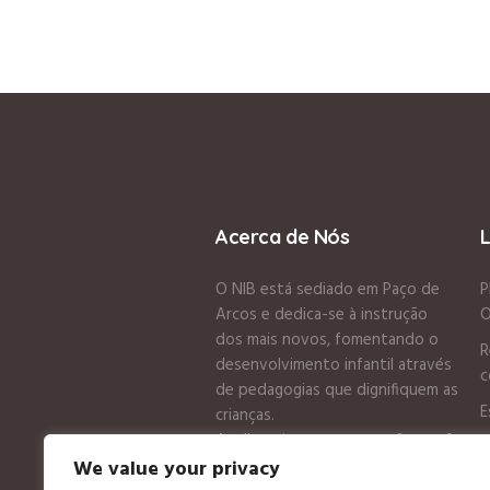
Acerca de Nós
O NIB está sediado em Paço de
P
Arcos e dedica-se à instrução
O
dos mais novos, fomentando o
R
desenvolvimento infantil através
c
de pedagogias que dignifiquem as
E
crianças.
Acolhe crianças entre os 0 e os 6
P
anos tendo uma creche e um
We value your privacy