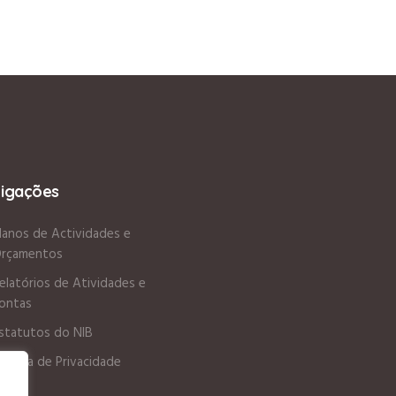
Ligações
lanos de Actividades e
rçamentos
elatórios de Atividades e
ontas
statutos do NIB
olítica de Privacidade