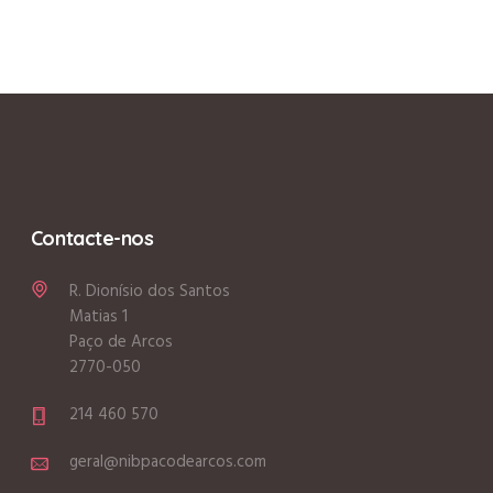
Contacte-nos
R. Dionísio dos Santos
Matias 1
Paço de Arcos
2770-050
214 460 570
geral@nibpacodearcos.com